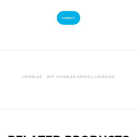
LƏYƏNLƏR
MAT YUVARLAQ QAPAQLI LƏYƏNLƏR