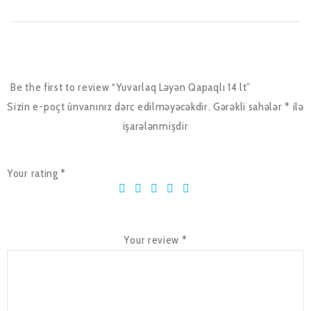
Be the first to review “Yuvarlaq Ləyən Qapaqlı 14 lt”
Sizin e-poçt ünvanınız dərc edilməyəcəkdir.
Gərəkli sahələr
*
ilə
işarələnmişdir
Your rating
*
Your review
*