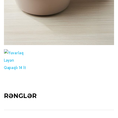
RƏNGLƏR