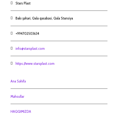
Stars Plast
Bakı şəhəri, Qala qəsəbəsi, Qala Stansiya
+994702503634
info@starsplast.com
https://www.starsplast.com
Ana Səhifə
Məhsullar
HAQQIMIZDA